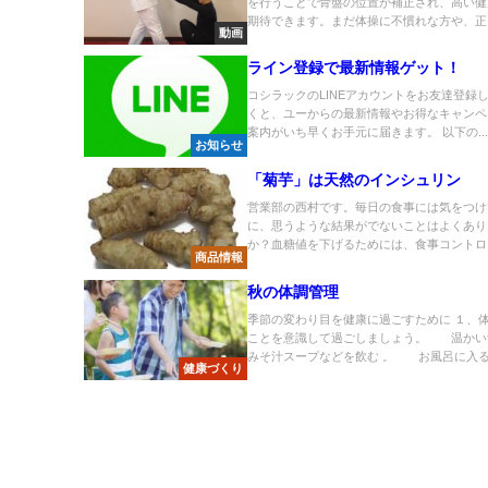
を行うことで骨盤の位置が補正され、高い健
期待できます。まだ体操に不慣れな方や、正し
動画
ライン登録で最新情報ゲット！
コシラックのLINEアカウントをお友達登録
くと、ユーからの最新情報やお得なキャンペ
案内がいち早くお手元に届きます。 以下の..
お知らせ
「菊芋」は天然のインシュリン
営業部の西村です。毎日の食事には気をつけ
に、思うような結果がでないことはよくあり
か？血糖値を下げるためには、食事コントロー
商品情報
秋の体調管理
季節の変わり目を健康に過ごすために １、
ことを意識して過ごしましょう。 温かい
みそ汁スープなどを飲む 。 お風呂に入る.
健康づくり