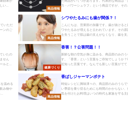
康効果が
た商品がいくつかあります。代表的な商品は「
い...
力・パワーシュラフ」という商品ですが、その..
商品情報
シワやたるみにも歯が関係？！
していただ
こんにちは、営業部の加藤です。歯が抜けると
ーンのご
ワやたるみが増えると云われています。その原
.
を失うことで肌は歯の支えがなくなり、歯を支え.
商品情報
香害！？公害問題！！
ていたの
新鮮な朝の空気が身に染みる、商品部のみのう
ません
す。「香害」という言葉をご存知でしょうか？
ルと...
近知った言葉です。なんでも新しい言葉がでてくる
健康づくり
香ばしジャーマンポテト
体を温める
時短レシピに興味津々の、商品部のみのうらで
飲み物や
い季節を乗り切るためにも時間のかからない、
..
気を付けたお料理はいつの時代も家族を守る主婦.
商品情報