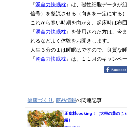
『
湧命力快眠枕
』は、磁性細胞データが
信号）を整流させる（向きを一定にする
これから寒い時期を向かえ、起床時は布
『
湧命力快眠枕
』を使用された方は、今
れるなどよく体験をお聞きします。
人生３分の１は睡眠はですので、良質な
『
湧命力快眠枕
』は、１１月のキャンペ
Facebook
健康づくり
,
商品情報
の関連記事
正食材cooking！（大根の葉のじ
編）