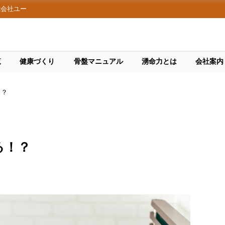
式会社ユー
覧
健康づくり
骨盤マニュアル
湧命力とは
会社案内
！？
る！？