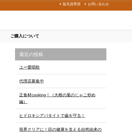
販売員専用
お問い合わせ
ご購入について
最近の投稿
ユー愛唱歌
代理店募集中
正食材cooking！（大根の葉のじゃこ炒め
編）
ヒドロキシアパタイトで歯を守る！
視界クリアに！目の健康を支える自然由来の