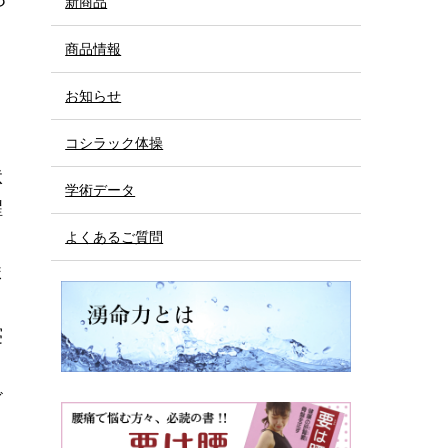
新商品
商品情報
お知らせ
コシラック体操
状
学術データ
醒
よくあるご質問
ま
寝
ざ