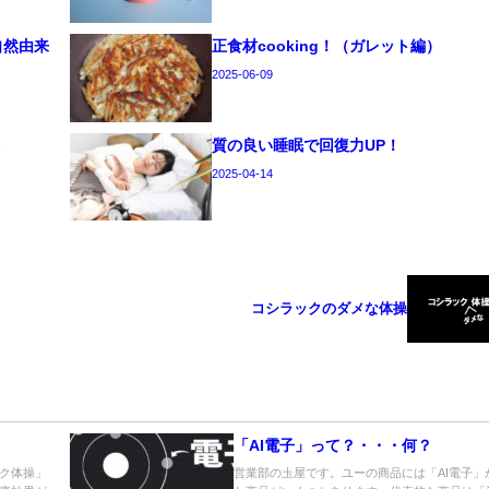
自然由来
正食材cooking！（ガレット編）
2025-06-09
療
質の良い睡眠で回復力UP！
2025-04-14
コシラックのダメな体操
「AI電子」って？・・・何？
ク体操」
営業部の圡屋です。ユーの商品には「AI電子」