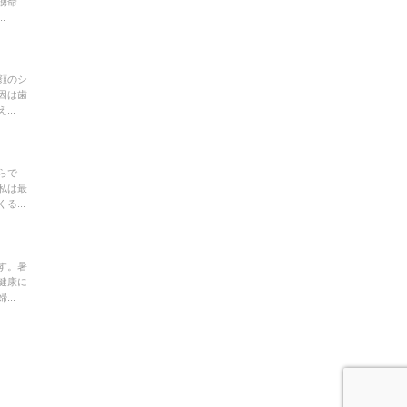
湧命
.
顔のシ
因は歯
..
らで
私は最
...
す。暑
健康に
..