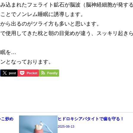
組み込まれたフェライト鉱石が脳波（脳神経細胞が発す
）ことでノンレム睡眠に誘導します。
団から出るのがツライ方も多いと思います。
まで使用してきた枕と朝の目覚めが違う、スッキリ起き
睡眠を…
ーンとなっております。
post
Pocket
Feedly
ゃこ炒め
ヒドロキシアパタイトで歯を守る！
2025-08-13