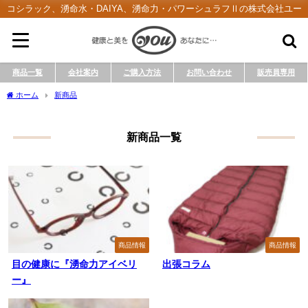
コシラック、湧命水・DAIYA、湧命力・パワーシュラフⅡの株式会社ユー
商品一覧
会社案内
ご購入方法
お問い合わせ
販売員専用
ホーム
新商品
新商品一覧
商品情報
商品情報
目の健康に『湧命力アイベリ
出張コラム
ー』