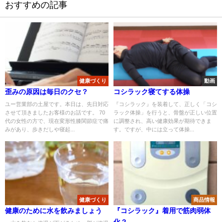
おすすめの記事
健康づくり
動画
歪みの原因は毎日のクセ？
コシラック寝てする体操
ユー営業部の土屋です。本日は、先日対応
『コシラック』を装着して、正しく「コシ
させて頂きましたお客様のお話です。 70
ラック体操」を行うと、骨盤が正しい位置
代の女性の方で、現在変形性膝関節症で痛
に調整され、高い健康効果が期待できま
みがあり、歩きだしや寝起...
す。ですが、中には立って体操...
健康づくり
商品情報
健康のために水を飲みましょう
『コシラック』着用で筋肉弱体