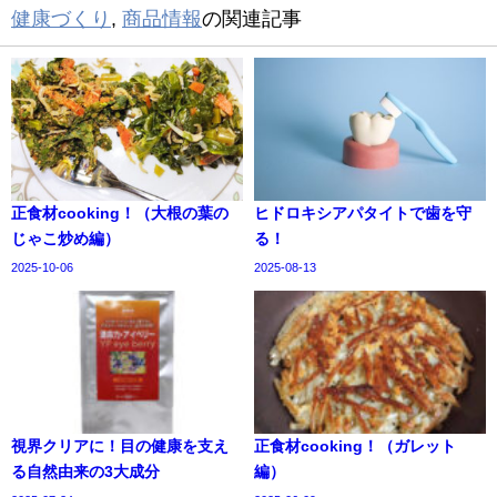
健康づくり
,
商品情報
の関連記事
正食材cooking！（大根の葉の
ヒドロキシアパタイトで歯を守
じゃこ炒め編）
る！
2025-10-06
2025-08-13
視界クリアに！目の健康を支え
正食材cooking！（ガレット
る自然由来の3大成分
編）