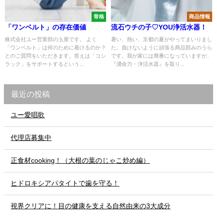
骨格
商品情報
「ワンベルト」の存在価値
流石ウチの子♡YOU浄活水器！
株式会社ユー営業部の圡屋です。 よく
暑い、熱い、京都の夏がやってまいりまし
「ワンベルト」は何のために着けるのか？
た。負けないように頑張る商品部みのうら
とのご質問をいただきます。答えは「コシ
です。我が家には廃番になっていますが、
ラック」をサポートするという...
『湧命力・浄活水器』を取り...
最近の投稿
ユー愛唱歌
代理店募集中
正食材cooking！（大根の葉のじゃこ炒め編）
ヒドロキシアパタイトで歯を守る！
視界クリアに！目の健康を支える自然由来の3大成分