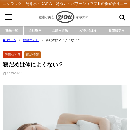
コシラック、湧命水・DAIYA、湧命力・パワーシュラフⅡの株式会社ユー
商品一覧
会社案内
ご購入方法
お問い合わせ
販売員専用
ホーム
健康づくり
寝だめは体によくない？
健康づくり
商品情報
寝だめは体によくない？
2025-01-14