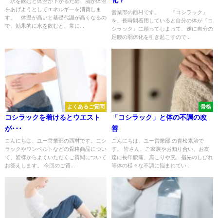
化？
水を飲むと体温が下がるため、脳が体温
をあげようとしてエネルギーを消費しま
営業部の西村です。 『コシラック』
す。 体温が高いと基礎代謝が高くなるの
を、長時間着用していると自分の体が『コ
で、効果的に水を飲むと、常に...
シラック』に頼ってしまって、逆に自分の
足腰の弱体化を引き起こすので...
よくあるご質問
骨格
コシラックを着けるとウエスト
「コシラック」と体の不調の改
が･･･
善
こんにちは、ユー営業部の西村です。コシ
こんにちは、ユー営業部 の青松素治で
ラックやワンベルトなどの骨格商品につい
す。 皆さん、ご家族やお知り合い、お友
て、皆様からよくいただくご質問について
達に長年腰痛、肩こりや腕、指先のしびれ
お答えします。 今回のご質...
等体の様々な不調に悩まれてい...