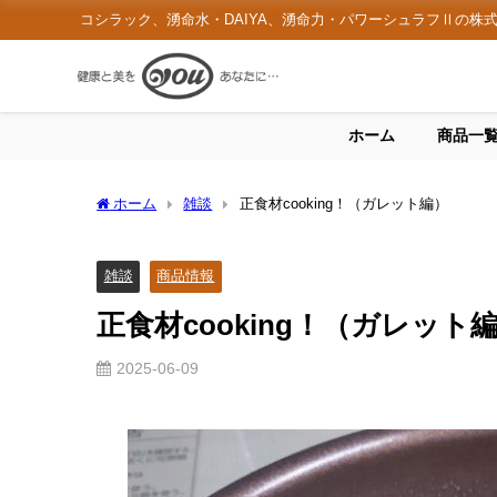
コシラック、湧命水・DAIYA、湧命力・パワーシュラフⅡの株
ホーム
商品一
ホーム
雑談
正食材cooking！（ガレット編）
雑談
商品情報
正食材cooking！（ガレット
2025-06-09