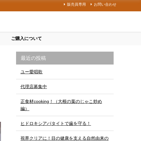
販売員専用
お問い合わせ
ご購入について
最近の投稿
ユー愛唱歌
代理店募集中
正食材cooking！（大根の葉のじゃこ炒め
編）
ヒドロキシアパタイトで歯を守る！
視界クリアに！目の健康を支える自然由来の