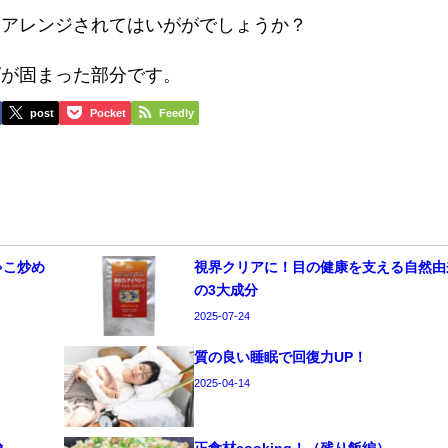
にアレンジされてはいががでしょうか？
が固まった部分です。
post
Pocket
Feedly
ゃこ炒め
視界クリアに！目の健康を支える自然由
の3大成分
2025-07-24
療
質の良い睡眠で回復力UP！
2025-04-14
鹸
正食材cooking！（残り飯編）