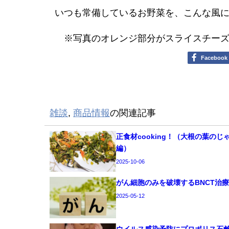
いつも常備しているお野菜を、こんな風
※写真のオレンジ部分がスライスチーズ
Facebook
雑談
,
商品情報
の関連記事
正食材cooking！（大根の葉のじ
編）
2025-10-06
がん細胞のみを破壊するBNCT治
2025-05-12
ウイルス感染予防にプロポリス石