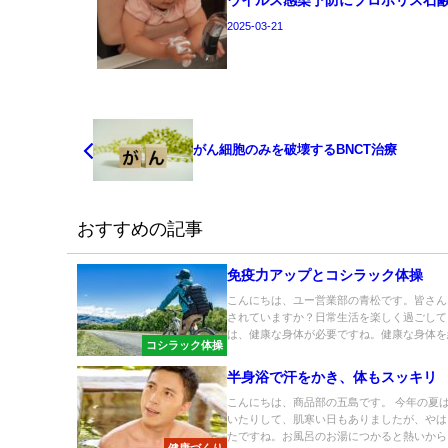
2025-03-21
がん細胞のみを破壊するBNCT治療
おすすめの記事
免疫力アップとコシラック体操
こんにちは、ユー営業部の青松です。皆さん
されていますか？日常生活を楽しく過ごして
は、健康な身体が必要ですね。健康な身体を維
コシラック体操
半身浴で汗をかき、体もスッキリ
こんにちは、商品部の五島です。 今年の夏
いたりして、肌寒い日もありましたが、やは
たですね。お風呂のお湯につかると熱いから、.