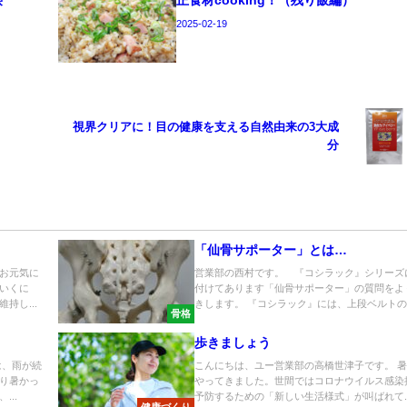
2025-02-19
視界クリアに！目の健康を支える自然由来の3大成
分
「仙骨サポーター」とは…
お元気に
営業部の西村です。 『コシラック』シリーズ
いくに
付けてあります「仙骨サポーター」の質問をよ
持し...
きします。 『コシラック』には、上段ベルトの..
骨格
歩きましょう
は、雨が続
こんにちは、ユー営業部の高橋世津子です。 
り暑かっ
やってきました。世間ではコロナウイルス感染
..
予防するための「新しい生活様式」が叫ばれて..