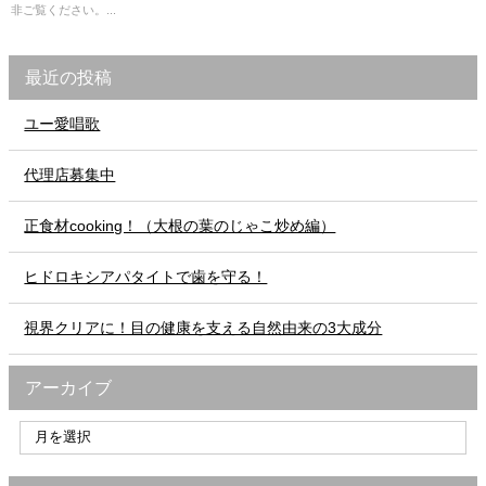
非ご覧ください。...
最近の投稿
ユー愛唱歌
代理店募集中
正食材cooking！（大根の葉のじゃこ炒め編）
ヒドロキシアパタイトで歯を守る！
視界クリアに！目の健康を支える自然由来の3大成分
アーカイブ