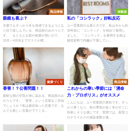
商品情報
体験談
眼鏡も喜ぶ？
私の「コシラック」好転反応
京都でもすっかり冬を体感できるようにな
ユー営業部の圡屋八大です。私は今から約
り目で楽しんでいる、商品部のみのうらで
30年前に「コシラック」を初めて着用し
す。 もともとお肌や粘膜が弱いので、
ました。 「コシラック」を着用する前は
10月～4月頃までマスクが標...
猫背姿勢で内臓が下垂してい...
健康づくり
商品情報
香害！？公害問題！！
これからの寒い季節には「湧命
力・プロポリス」がオススメ
新鮮な朝の空気が身に染みる、商品部のみ
のうらです。「香害」という言葉をご存知
こんにちは、ユー営業部の青松です。すっ
でしょうか？私は最近知った言葉です。な
かり寒くなり、秋の季節が短く冬がすぐに
んでも新しい言葉がでてくる...
到来しそうな感じです。世間では、新型コ
ロナウイルスの感染者数が激...