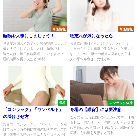
商品情報
商品情報
睡眠を大事にしましょう！
物忘れが気になったら…
営業受注課の和泉です。私が健康について
営業部の西村です。 誰でもいつまでも
最も大切にしていることは、睡眠です。
「自分らしく」健康で生きたい！と思いま
皆さんは、毎日何時間眠っていますか？
す。2022年に厚生労働書が発表した日本
睡眠時間が長い人だと8時間...
人の平均寿命は、女性が87...
骨格
コシラック体操
「コシラック」「ワンベルト」
冬場の【猫背】には要注意
の着けさせ方
こんにちは、経理部のなかがわです。【猫
背】は「肩こり」・「腰痛」といった身体
対面で「コシラック」「ワンベルト」を着
の不調につながるだけではなく、精神的な
けてもらう時の補助方法の動画です。ご自
症状にも影響を及ぼすと言わ...
身で装着する時の参考にもなりますので是