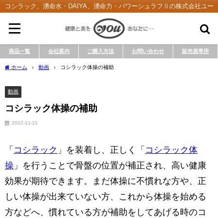
コシラック、湧命水・DAIYA、湧命力・パワーシュラフⅡの株式会社ユー
商品一覧
会社案内
ご購入方法
お問い合わせ
販売員専用
ホーム
動画
コシラック体操の補助
動画
コシラック体操の補助
2022-11-21
「
コシラック
」を装着し、正しく「
コシラック体
操
」を行うことで骨盤の位置が補正され、高い健康
効果が期待できます。まだ体操に不慣れな方や、正
しい体操が出来ていない方、これから体操を始める
方などへ、慣れている方が補助をしてあげる時のコ