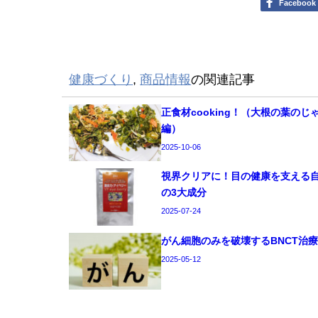
Facebook
健康づくり
,
商品情報
の関連記事
正食材cooking！（大根の葉のじ
編）
2025-10-06
視界クリアに！目の健康を支える
の3大成分
2025-07-24
がん細胞のみを破壊するBNCT治
2025-05-12