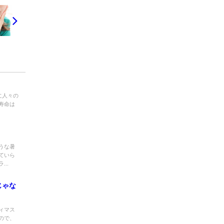
に人々の
寿命は
うな暑
ていら
..
じゃな
ィマス
ので、