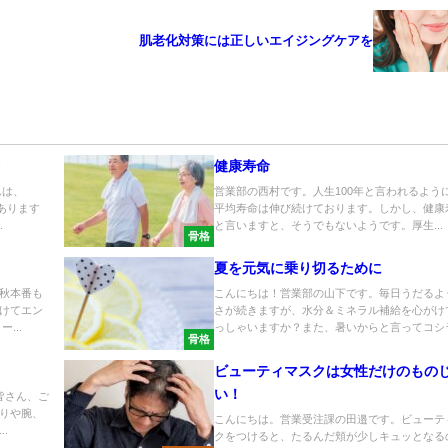
肌老化対策には正しいエイジングケアを
療
健康寿命
んは、
営業部の西村です。人生100年と言われるよう
あります
平均寿命は伸び続けております。しかし、健康
.
と言いますと、そうでもないようです。厚生...
骨格
夏を元気に乗り切るために
秋本番も
こんにちは！営業部の山下です。毎日うだるよ
けてエン
さが続きますが、水分＆ミネラル補給を心がけ
...
っしゃいますか？また、暑いからと言ってコシラ.
骨格
ビューティマスクは女性だけのもの
い！
皆さん、ご
りや腕、
こんにちは。営業受注課の田邉です。ビューテ
.
クをつけると、たるんだ頬が少しキュッとなる