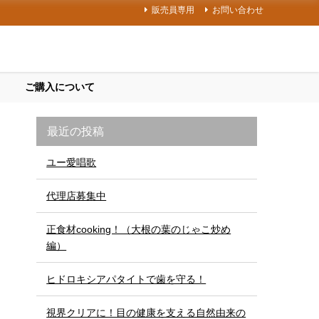
販売員専用
お問い合わせ
ご購入について
最近の投稿
ユー愛唱歌
代理店募集中
正食材cooking！（大根の葉のじゃこ炒め
編）
ヒドロキシアパタイトで歯を守る！
視界クリアに！目の健康を支える自然由来の