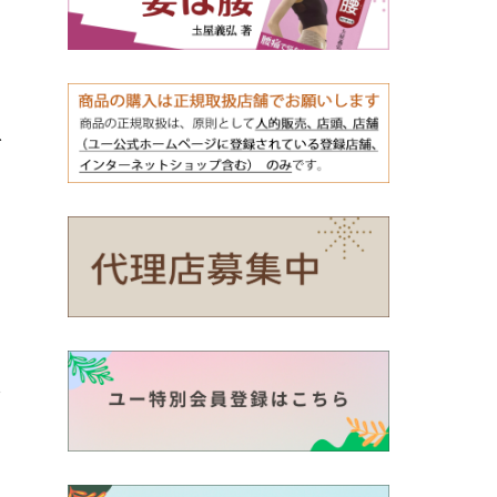
を
ト
ら