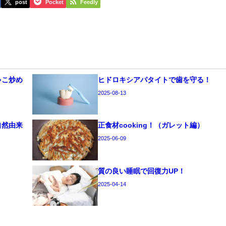
post
Pocket
Feedly
ゃこ炒め
ヒドロキシアパタイトで歯を守る！
2025-08-13
自然由来
正食材cooking！（ガレット編）
2025-06-09
療
質の良い睡眠で回復力UP！
2025-04-14