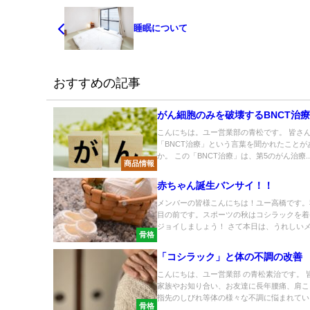
睡眠について
おすすめの記事
がん細胞のみを破壊するBNCT治
こんにちは。ユー営業部の青松です。 皆さ
「BNCT治療」という言葉を聞かれたことが
か。 この「BNCT治療」は、第5のがん治療..
商品情報
赤ちゃん誕生バンサイ！！
メンバーの皆様こんにちは！ユー高橋です。
目の前です。スポーツの秋はコシラックを着
ジョイしましょう！ さて本日は、うれしいメー
骨格
「コシラック」と体の不調の改善
こんにちは、ユー営業部 の青松素治です。 
家族やお知り合い、お友達に長年腰痛、肩こ
指先のしびれ等体の様々な不調に悩まれてい..
骨格