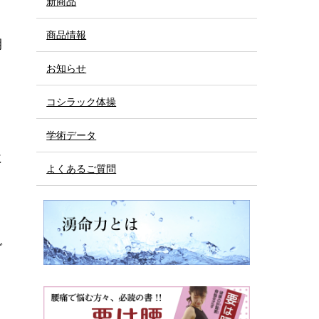
新商品
ま
商品情報
期
お知らせ
コシラック体操
学術データ
に
よくあるご質問
ダ