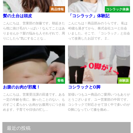
商品情報
コシラック体操
髪の土台は頭皮
「コシラック」体験記
こんにちは、営業部の加藤です。朝起きた
こんにちは！商品部みのうらです。 私は
ら枕に抜け毛がいっぱい！なんてことはあ
40歳も過ぎてから、株式会社ユーと出会
りませんか？髪の悩みも人それぞれで、周
いました。そこで、「コシラック」と出会
りにしたら”気にすることな...
って改善したお話です。 2...
骨格
体験談
お腹のお肉が邪魔！
コシラックとО脚
こんにちは。営業受注課の田邉です。ある
皆様いつもユー商品のご愛用いつもありが
一定の年齢を境に、触ったことのない、も
とうございます、ユー営業部の中田です。
のすごく柔らかいお肉がお腹周りにつき始
コシラックで対応させて頂く中で多いのが
めます。子育てや日頃の忙し...
О脚になっていて膝を痛め...
最近の投稿