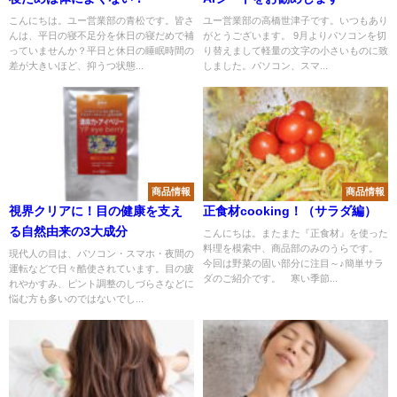
こんにちは。ユー営業部の青松です。皆さ
ユー営業部の高橋世津子です。いつもあり
んは、平日の寝不足分を休日の寝だめで補
がとうございます。 9月よりパソコンを切
っていませんか？平日と休日の睡眠時間の
り替えまして軽量の文字の小さいものに致
差が大きいほど、抑うつ状態...
しました。パソコン、スマ...
商品情報
商品情報
視界クリアに！目の健康を支え
正食材cooking！（サラダ編）
る自然由来の3大成分
こんにちは。またまた『正食材』を使った
料理を模索中、商品部のみのうらです。
現代人の目は、パソコン・スマホ・夜間の
今回は野菜の固い部分に注目～♪簡単サラ
運転などで日々酷使されています。目の疲
ダのご紹介です。 寒い季節...
れやかすみ、ピント調整のしづらさなどに
悩む方も多いのではないでし...