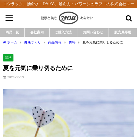
コシラック、湧命水・DAIYA、湧命力・パワーシュラフⅡの株式会社ユー
商品一覧
会社案内
ご購入方法
お問い合わせ
販売員専用
ホーム
健康づくり
商品情報
骨格
夏を元気に乗り切るために
骨格
夏を元気に乗り切るために
2020-08-13