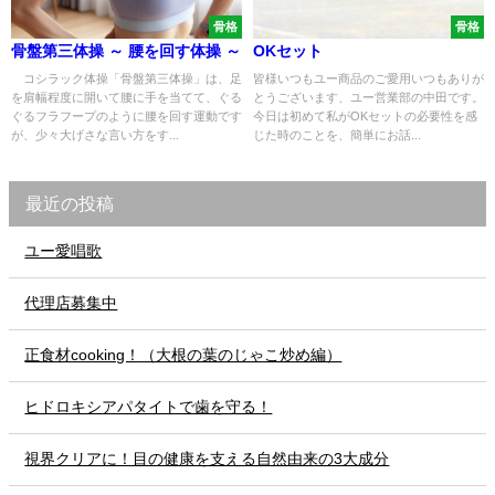
骨格
骨格
骨盤第三体操 ～ 腰を回す体操 ～
OKセット
コシラック体操「骨盤第三体操」は、足
皆様いつもユー商品のご愛用いつもありが
を肩幅程度に開いて腰に手を当てて、ぐる
とうございます、ユー営業部の中田です。
ぐるフラフープのように腰を回す運動です
今日は初めて私がOKセットの必要性を感
が、少々大げさな言い方をす...
じた時のことを、簡単にお話...
最近の投稿
ユー愛唱歌
代理店募集中
正食材cooking！（大根の葉のじゃこ炒め編）
ヒドロキシアパタイトで歯を守る！
視界クリアに！目の健康を支える自然由来の3大成分