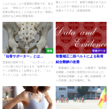
康というテーマで、新聞で掲載されており
こんにちは。ユー営業部の青松です。皆さ
ましたので一部紹介させていただきます。
んは、「MSCエクソソーム治療」という
全国４７００人（各都道府県...
言葉を聞かれたことがありますか。簡単に
説明するとMSC(間葉系幹...
骨格
学術データ
「仙骨サポーター」とは…
骨盤補正二段ベルトによる恥骨
結合難解の改善
営業部の西村です。 『コシラック』シリ
ーズに取り付けてあります「仙骨サポータ
「骨盤補正二段ベルト」の着用で「恥骨結
ー」の質問をよくお聞きします。 『コシ
合難解」の改善に有意性が示されました
ラック』には、上段ベルトの...
「恥骨結合難解」とは一般に妊娠後期（8
ヶ月前後）及び分娩時に「恥...