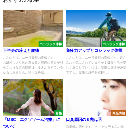
おすすめの記事
コシラック体操
コシラック体操
下半身の冷えと腰痛
免疫力アップとコシラック体操
こんにちは。ユー営業部の青松です。
こんにちは、ユー営業部の青松です。皆さ
お風呂に入り体が温まると腰痛の痛みが和
んお元気にされていますか？日常生活を楽
らぐような方の腰痛は、冷えからきている
しく過ごしていくには、健康な身体が必要
かもしれません。冷え症を放...
ですね。健康な身体を維持し...
骨格
商品情報
「MSC エクソソーム治療」に
口臭原因の６割は舌
ついて
営業部の西村です。 からだを守る口の健