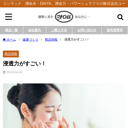
コシラック、湧命水・DAIYA、湧命力・パワーシュラフⅡの株式会社ユー
商品一覧
会社案内
ご購入方法
お問い合わせ
販売員専用
ホーム
健康づくり
商品情報
浸透力がすごい！
商品情報
浸透力がすごい！
2022-04-04