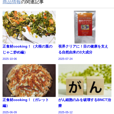
商品情報
の関連記事
正食材cooking！（大根の葉の
視界クリアに！目の健康を支え
じゃこ炒め編）
る自然由来の3大成分
2025-10-06
2025-07-24
正食材cooking！（ガレット
がん細胞のみを破壊するBNCT治
編）
療
2025-06-09
2025-05-12