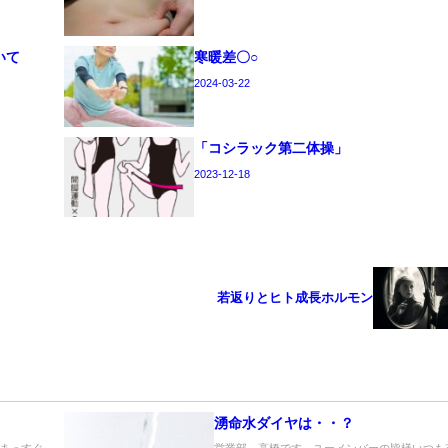
いて
寒暖差〇○
2024-03-22
「コシラック第二体操」
2023-12-18
若返りとヒト成長ホルモン
湧命水ダイヤは・・？
まっすぐ
営業部 高橋です。ユーメンバーの皆様いつも