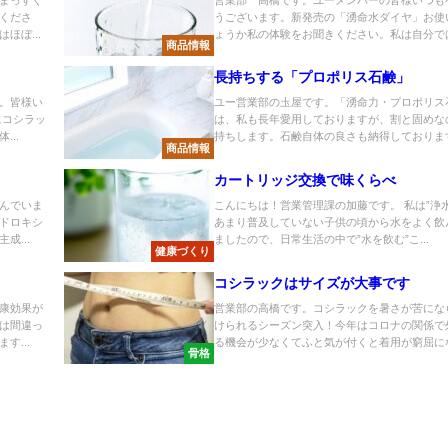
くださ
うございます。新発売の「湧命水ダイヤ」お使
ほぼ...
ょうか私の体験をお聞きください。私は自分では.
商品情報
長持ちする「プロポリス石鹸」
。皆様い
ユー営業部の圡屋です。「湧命力・プロポリス
にコシラッ
は、私も長年愛用しておりますが、割と固めな
..
持ちします。石鹸自体の良さも納得しております.
商品情報
！
カートリッジ交換で味くらべ
んでいま
こんにちは！営業管理課の加藤です。 私は”浄水
ドロキシ
あまり普及していない子供の頃から水をよく飲
成...
ましたので、日常生活の中で”水を飲む”こ...
健康づくり
コシラックはサイズが大事です
康効果が
営業部の高橋です。コシラックを暑さが苦にな
は間違っ
けられるシーズン突入！今年はコロナの関係で
す...
る機会が少なくてふと気が付くと着用が窮屈にな.
骨格