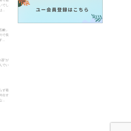
いでし
..
石鹸」
ので長
..
器”が
んでい
らず着
外出す
..