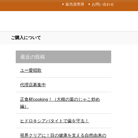
販売員専用
お問い合わせ
ご購入について
最近の投稿
ユー愛唱歌
代理店募集中
正食材cooking！（大根の葉のじゃこ炒め
編）
ヒドロキシアパタイトで歯を守る！
視界クリアに！目の健康を支える自然由来の