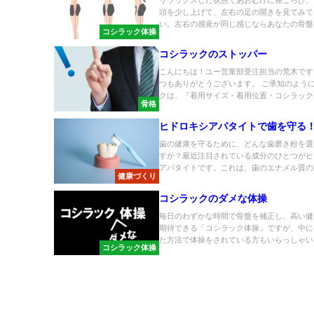
頭を少し上げて、左右の足の開きを見てみて
い。左右の感覚が同じ感じならあなたの骨盤は
コシラック体操
コシラックのストッパー
こんにちは！ユー営業部受注担当の荒木です
つもありがとうございます。 ご承知のよう
クは、『着用サイズ・着用位置・コシラック体.
骨格
ヒドロキシアパタイトで歯を守る
歯の健康を守るために、どんな歯磨き粉を選
すか？最近注目されている成分のひとつがヒ
アパタイトです。これは、歯のエナメル質の主
健康づくり
コシラックのダメな体操
毎日のわずかな時間で骨盤を補正し、高い健
期待できる「コシラック体操」ですが、中に
た方法で体操をされている方もいらっしゃいま
コシラック体操