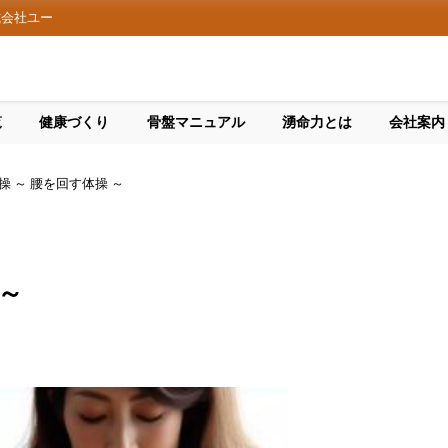
式会社ユー
覧
健康づくり
骨盤マニュアル
湧命力とは
会社案内
操 ～ 腰を回す体操 ～
 ～