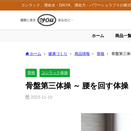
コシラック、湧命水・DAIYA、湧命力・パワーシュラフⅡの株
ホーム
商品一
ホーム
健康づくり
商品情報
骨格
骨盤第三体
骨格
コシラック体操
骨盤第三体操 ～ 腰を回す体操
2023-11-10