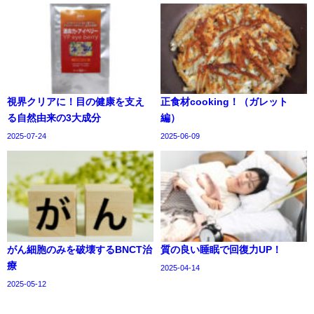
視界クリアに！目の健康を支え
正食材cooking！（ガレット
る自然由来の3大成分
編）
2025-07-24
2025-06-09
がん細胞のみを破壊するBNCT治
質の良い睡眠で回復力UP！
療
2025-04-14
2025-05-12