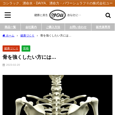
コシラック、湧命水・DAIYA、湧命力・パワーシュラフⅡの株式会社ユー
商品一覧
会社案内
ご購入方法
お問い合わせ
販売員専用
ホーム
健康づくり
骨を強くしたい方には…
健康づくり
骨格
骨を強くしたい方には…
2023-02-20