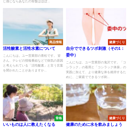
じ感じならあなたの骨盤はほぼ...
商品情報
健康づくり
活性酸素と活性水素について
自分でできるツボ刺激（その1：
委中）
こんにちは。ユー営業部の青松です。 皆
さん、テレビの情報番組などで病気の原因
こんにちは、ユー営業部の鬼沢です。「コ
と考えられている「活性酸素」と言う言葉
シラック」の着用と「コシラック体操」の
を聞かれたことがありますか...
実践に加えて、より健康な体を維持するた
めに、ご家庭でできるツボ刺...
骨格
健康づくり
いいものは人に教えたくなる
健康のために水を飲みましょう