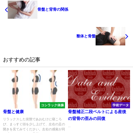
骨盤と背骨の関係
整体と骨盤
おすすめの記事
コシラック体操
学術データ
骨盤と健康
骨盤補正二段ベルトによる産後
の背骨の歪みの回復
リラックスした状態であおむけに寝ころ
び、まっすぐ頭を少し上げて、左右の足の
...
開きを見てみてください。左右の感覚が同