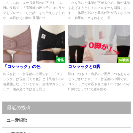
こんにちは！ユー営業部の山下です。 先
水を飲むと体温が下がるため、脳が体温
日の投稿で、「看護師の姪っ子にコシラッ
をあげようとしてエネルギーを消費しま
クをプレゼントした話」をお伝えしました
す。 体温が高いと基礎代謝が高くなるの
が、本日はその後の展開につ...
で、効果的に水を飲むと、常に...
骨格
体験談
「コシラック」の色
コシラックとО脚
株式会社ユー営業部の圡屋です。 「コシ
皆様いつもユー商品のご愛用いつもありが
ラック」は現在【モカ色】と【黒色】の2
とうございます、ユー営業部の中田です。
色展開となっていますが、生地やカッティ
コシラックで対応させて頂く中で多いのが
ング、編み立て等は全く同じ...
О脚になっていて膝を痛め...
最近の投稿
ユー愛唱歌