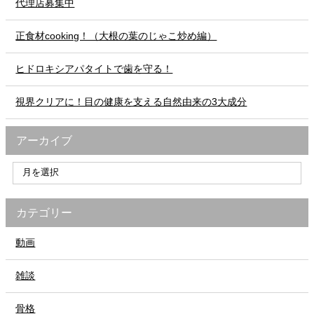
代理店募集中
正食材cooking！（大根の葉のじゃこ炒め編）
ヒドロキシアパタイトで歯を守る！
視界クリアに！目の健康を支える自然由来の3大成分
アーカイブ
カテゴリー
動画
雑談
骨格