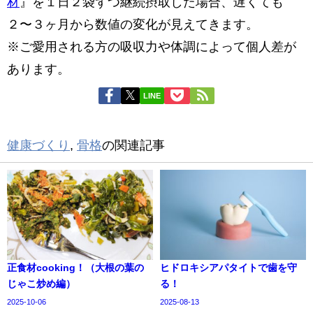
材
』を１日２袋ずつ継続摂取した場合、遅くても
２〜３ヶ月から数値の変化が見えてきます。
※ご愛用される方の吸収力や体調によって個人差が
あります。
LINE
健康づくり
,
骨格
の関連記事
正食材cooking！（大根の葉の
ヒドロキシアパタイトで歯を守
じゃこ炒め編）
る！
2025-10-06
2025-08-13