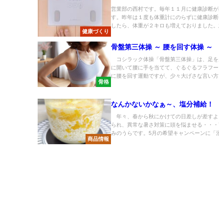
営業部の西村です。毎年１１月に健康診断が
す。昨年は１度も体重計にのらずに健康診断
したら、体重が２キロも増えておりました。急
健康づくり
骨盤第三体操 ～ 腰を回す体操 ～
コシラック体操「骨盤第三体操」は、足を
に開いて腰に手を当てて、ぐるぐるフラフー
に腰を回す運動ですが、少々大げさな言い方を
骨格
なんかないかなぁ～、塩分補給！
年々、春から秋にかけての日差しが差すよ
られ、異常な暑さ対策に頭を悩ませる・・・
みのうらです。5月の希望キャンペーンに「湧命
商品情報