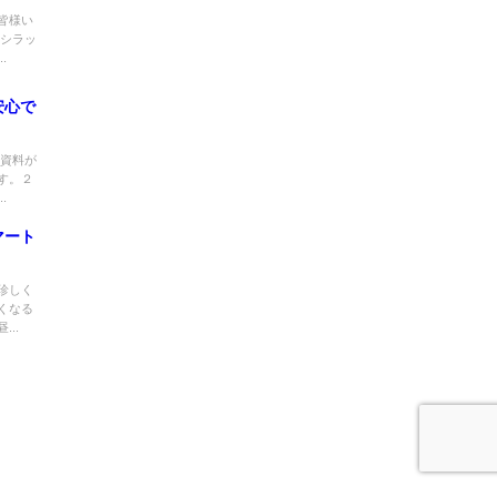
皆様い
コシラッ
.
安心で
の資料が
す。２
.
マート
珍しく
くなる
..