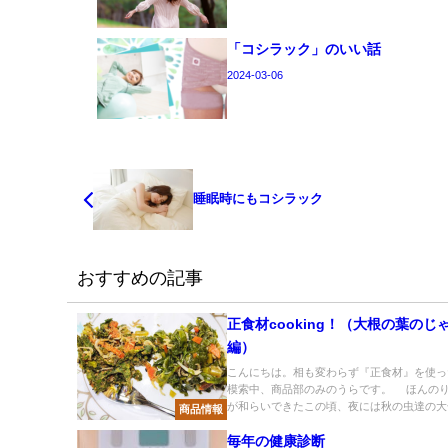
「コシラック」のいい話
2024-03-06
睡眠時にもコシラック
おすすめの記事
正食材cooking！（大根の葉のじ
編）
こんにちは。相も変わらず『正食材』を使っ
模索中、商品部のみのうらです。 ほんの
が和らいできたこの頃、夜には秋の虫達の大合.
商品情報
毎年の健康診断