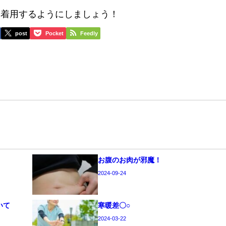
を着用するようにしましょう！
post
Pocket
Feedly
お腹のお肉が邪魔！
2024-09-24
いて
寒暖差〇○
2024-03-22