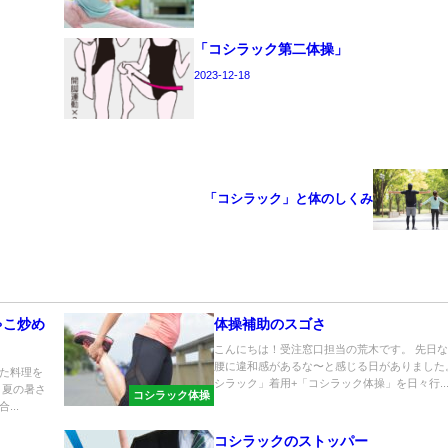
「コシラック第二体操」
2023-12-18
「コシラック」と体のしくみ
ゃこ炒め
体操補助のスゴさ
こんにちは！受注窓口担当の荒木です。 先日
腰に違和感があるな〜と感じる日がありました
た料理を
シラック」着用+「コシラック体操」を日々行..
り夏の暑さ
コシラック体操
..
コシラックのストッパー