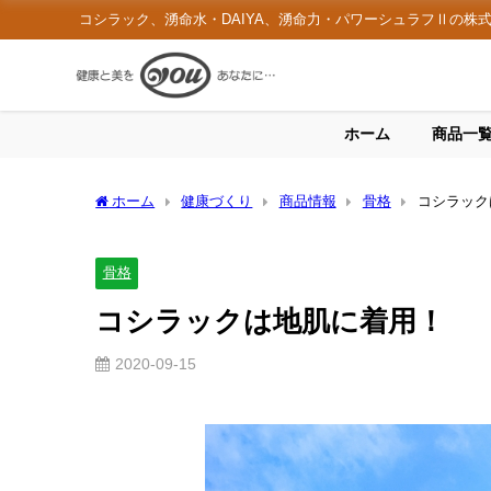
コシラック、湧命水・DAIYA、湧命力・パワーシュラフⅡの株
ホーム
商品一
ホーム
健康づくり
商品情報
骨格
コシラック
骨格
コシラックは地肌に着用！
2020-09-15