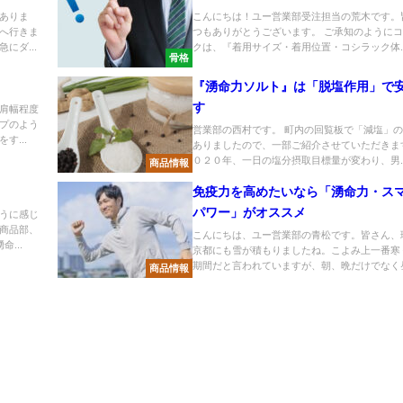
ありま
こんにちは！ユー営業部受注担当の荒木です。
へ行きま
つもありがとうございます。 ご承知のように
にダ...
クは、『着用サイズ・着用位置・コシラック体..
骨格
『湧命力ソルト』は「脱塩作用」で
す
肩幅程度
プのよう
営業部の西村です。 町内の回覧板で「減塩」
す...
ありましたので、一部ご紹介させていただきま
０２０年、一日の塩分摂取目標量が変わり、男..
商品情報
免疫力を高めたいなら「湧命力・ス
パワー」がオススメ
うに感じ
商品部、
こんにちは、ユー営業部の青松です。皆さん、
...
京都にも雪が積もりましたね。こよみ上一番寒
期間だと言われていますが、朝、晩だけでなく昼.
商品情報