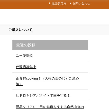
販売員専用
お問い合わせ
ご購入について
最近の投稿
ユー愛唱歌
代理店募集中
正食材cooking！（大根の葉のじゃこ炒め
編）
ヒドロキシアパタイトで歯を守る！
視界クリアに！目の健康を支える自然由来の