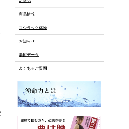
新商品
お
商品情報
コシラック体操
を
お知らせ
学術データ
て
よくあるご質問
。
症