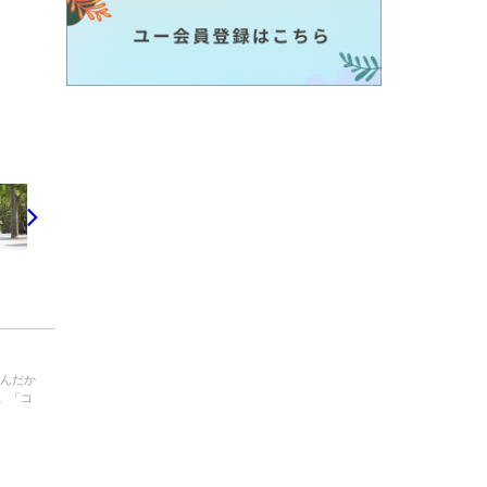
なんだか
。「コ
.