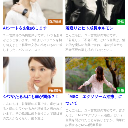
商品情報
骨格
AIシートをお勧めします
若返りとヒト成長ホルモン
ユー営業部の高橋世津子です。いつもあり
こんにちは。ユー営業部の青松です。
がとうございます。 9月よりパソコンを切
「若返り」「不老不死」という言葉は、魅
り替えまして軽量の文字の小さいものに致
力的な魔法の言葉ですね。 秦の始皇帝も
しました。パソコン、スマ...
不老不死の薬を求めていたとい...
商品情報
骨格
シワやたるみにも歯が関係？！
「MSC エクソソーム治療」に
ついて
こんにちは、営業部の加藤です。歯が抜け
ると顔のシワやたるみが増えると云われて
こんにちは。ユー営業部の青松です。皆さ
います。その原因は歯を失うことで肌は歯
んは、「MSCエクソソーム治療」という
の支えがなくなり、歯を支え...
言葉を聞かれたことがありますか。簡単に
説明するとMSC(間葉系幹...