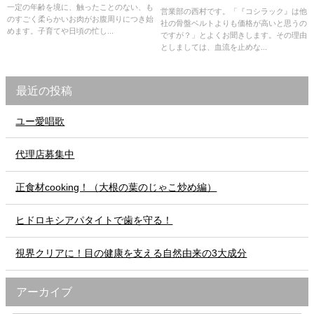
一定の年齢を境に、触ったことのない、も
営業部の西村です。「『コシラック』は他
のすごく柔らかいお肉がお腹周りにつき始
社の骨盤ベルトよりも価格が高いと思うの
めます。子育てや日頃の忙し...
ですが？」とよくお聞きします。その理由
としましては、血流を止めな...
最近の投稿
ユー愛唱歌
代理店募集中
正食材cooking！（大根の葉のじゃこ炒め編）
ヒドロキシアパタイトで歯を守る！
視界クリアに！目の健康を支える自然由来の3大成分
アーカイブ