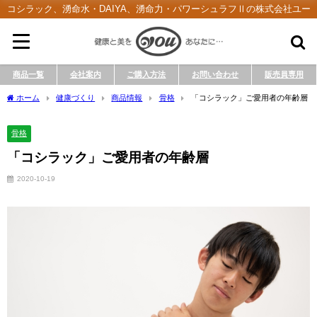
コシラック、湧命水・DAIYA、湧命力・パワーシュラフⅡの株式会社ユー
商品一覧
会社案内
ご購入方法
お問い合わせ
販売員専用
ホーム
健康づくり
商品情報
骨格
「コシラック」ご愛用者の年齢層
骨格
「コシラック」ご愛用者の年齢層
2020-10-19