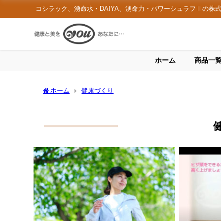
コシラック、湧命水・DAIYA、湧命力・パワーシュラフⅡの株
ホーム
商品一
ホーム
健康づくり