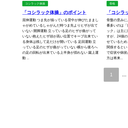
コシラック体操
骨格
「コシラック体操」のポイント
「コシラ
屈伸運動 つま先が揃っている背中が伸びたままし
骨盤の歪みに
ゃがめているしゃがんだ時つま先よりヒザが出て
番多いのは「
いない 開脚運動 立っている足のヒザが曲がって
ック」は主に
いない抱えたヒザ頭が高い位置でキープ出来てい
すが、24個
る身体は残して足だけが開いている 足回運動 立
せているため
っている足のヒザが曲がっていない横から後ろへ
関係するとい
の足の回転が出来ている上半身が揺れない 蹴上運
で症状や病状
動 ...
方は将来...
1
…