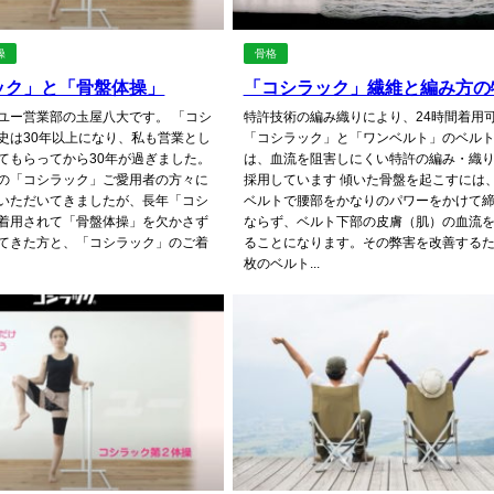
操
骨格
ック」と「骨盤体操」
「コシラック」繊維と編み方の
ユー営業部の圡屋八大です。 「コシ
特許技術の編み織りにより、24時間着用
史は30年以上になり、私も営業とし
「コシラック」と「ワンベルト」のベル
てもらってから30年が過ぎました。
は、血流を阻害しにくい特許の編み・織
の「コシラック」ご愛用者の方々に
採用しています 傾いた骨盤を起こすには
いただいてきましたが、長年「コシ
ベルトで腰部をかなりのパワーをかけて
着用されて「骨盤体操」を欠かさず
ならず、ベルト下部の皮膚（肌）の血流
てきた方と、「コシラック」のご着
ることになります。その弊害を改善するた
枚のベルト...