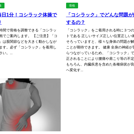
操
骨格
毎日1分！コシラック体操で
「コシラック」でどんな問題が
り
するの？
時間で骨格を調整できる「コシラッ
「コシラック」をご着用される時に３つ
画でご案内します。 【ご注意】「コ
トである 正しいサイズ正しい位置正しい体
」は股関節などを大きく動かしなが
そろっていますと、様々な身体の問題が
ます。必ず「コシラック」を着用し
ことが期待できます。 健康 全身の神経が
い。...
らつながっているため、「コシラック」
正されることにより腰痛や肩こり等の不
もちろん、内臓疾患を含めた各種病状が
へ変化す...