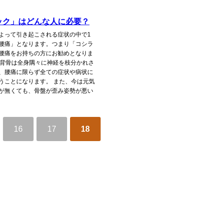
ック」はどんな人に必要？
よって引き起こされる症状の中で1
腰痛」となります。つまり「コシラ
腰痛をお持ちの方にお勧めとなりま
の背骨は全身隅々に神経を枝分かれさ
、腰痛に限らず全ての症状や病状に
うことになります。 また、今は元気
が無くても、骨盤が歪み姿勢が悪い
16
17
18