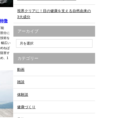
視界クリアに！目の健康を支える自然由来の
3大成分
特徴
可能
アーカイブ
ト部分に
り技術を
、幅広い
締めねば
を阻害す
カテゴリー
め、1
動画
雑談
体験談
健康づくり