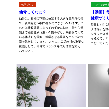
健康づくり
コシラック体
仙骨ってなに？
【動画】
健康づく
仙骨は、脊椎の下部に位置する大きな三角形の骨
で、後頭骨と24個の脊椎でつながっています。こ
毎日わずかな
れらは呼吸運動によってわずかに動き、脳から脊
ク体操」を動
髄まで脳脊髄液（脳・脊髄を守り、栄養を与えて
シラック体操
いる体液）を運搬・循環させる重要なポンプの役
ら緩めていき
割を果たしています。 さらに、二足歩行の重要な
て行ってくださ
役割として、仙骨でバランスを取り体重を支え、
バランス...