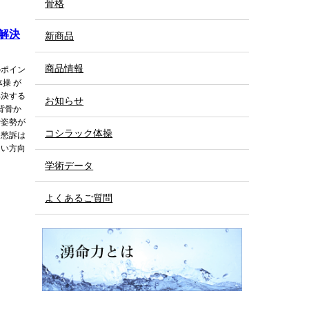
骨格
解決
新商品
商品情報
のポイン
操 が
解決する
お知らせ
背骨か
で姿勢が
コシラック体操
定愁訴は
良い方向
学術データ
よくあるご質問