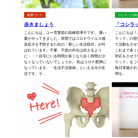
健康づくり
コシラック体
歩きましょう
「コシラ
こんにちは、ユー営業部の高橋世津子です。 暑い
こんにちは！
夏がやってきました。世間ではコロナウイルス感
ラック」の歴
染拡大を予防するための「新しい生活様式」が叫
て活動をさせ
ばれています。不要、不急の外出は控えるよう
これまで多く
に・・！自宅にいる時間が多くなり歩く時間が少
対応をさせて
なくなっていないでしょうか。 私はコロナ肥満に
ラック」をご
なっています。「生活不活発病」といえる今の生
毎日実施され
活です。そ...
用を...