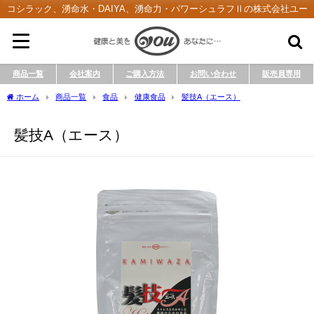
コシラック、湧命水・DAIYA、湧命力・パワーシュラフⅡの株式会社ユー
商品一覧
会社案内
ご購入方法
お問い合わせ
販売員専用
ホーム
商品一覧
食品
健康食品
髪技A（エース）
髪技A（エース）