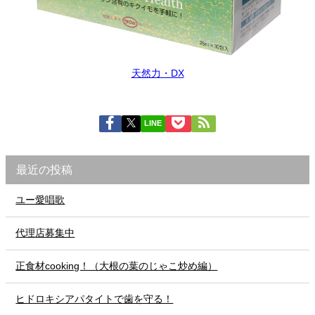
天然力・DX
LINE
最近の投稿
ユー愛唱歌
代理店募集中
正食材cooking！（大根の葉のじゃこ炒め編）
ヒドロキシアパタイトで歯を守る！