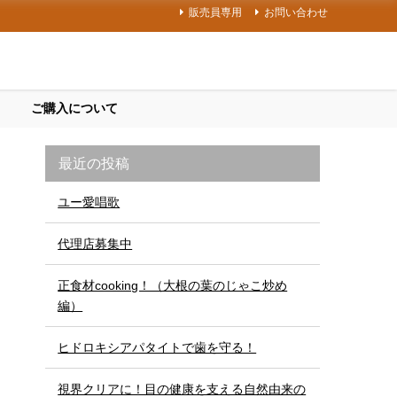
販売員専用
お問い合わせ
ご購入について
最近の投稿
ユー愛唱歌
代理店募集中
正食材cooking！（大根の葉のじゃこ炒め
編）
ヒドロキシアパタイトで歯を守る！
視界クリアに！目の健康を支える自然由来の