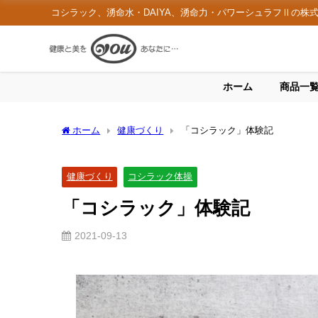
コシラック、湧命水・DAIYA、湧命力・パワーシュラフⅡの株
ホーム
商品一
ホーム
健康づくり
「コシラック」体験記
健康づくり
コシラック体操
「コシラック」体験記
2021-09-13