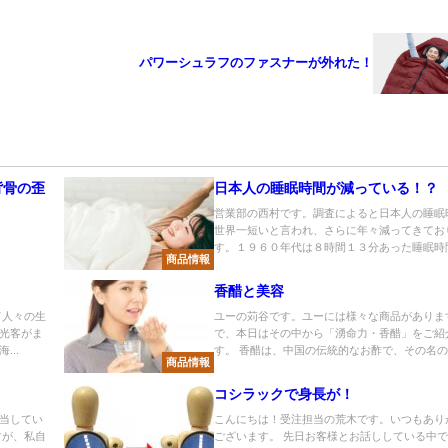
パワーシュラフのファスナーが外れた！
背骨の歪
日本人の睡眠時間が減っている！？
営業部の西村です。調査によると日本人の睡眠
世界一短いと言われ、さらに年々減ってきてお
す。１９６０年代は８時間１３分あった睡眠時間が
商品情報
香醋と美容
て人々の生
ユーの苅谷です。ユーには様々な商品がありま
光客がま
で、本日はその中から「湧命力・香醋」をご紹
..
す。 香醋は、中国の伝統的なお酢で、その名の通
商品情報
コシラックで身長が！
当してい
こんにちは！受注担当の荒木です。いつもあり
すが、私自
ございます。 先日お客様とお話ししている中