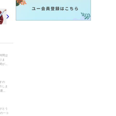
時間は
りま
...
すの
介しま
...
がとう
での一コ