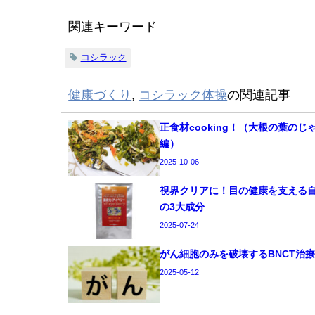
関連キーワード
コシラック
健康づくり
,
コシラック体操
の関連記事
正食材cooking！（大根の葉のじ
編）
2025-10-06
視界クリアに！目の健康を支える
の3大成分
2025-07-24
がん細胞のみを破壊するBNCT治
2025-05-12