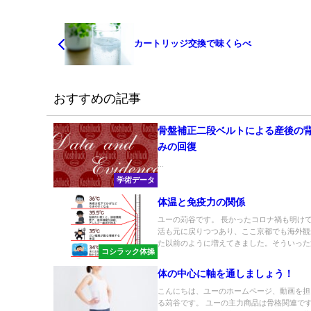
カートリッジ交換で味くらべ
おすすめの記事
骨盤補正二段ベルトによる産後の
みの回復
...
学術データ
体温と免疫力の関係
ユーの苅谷です。 長かったコロナ禍も明け
活も元に戻りつつあり、ここ京都でも海外観
た以前のように増えてきました。そういった海.
コシラック体操
体の中心に軸を通しましょう！
こんにちは、ユーのホームページ、動画を担
る苅谷です。 ユーの主力商品は骨格関連で