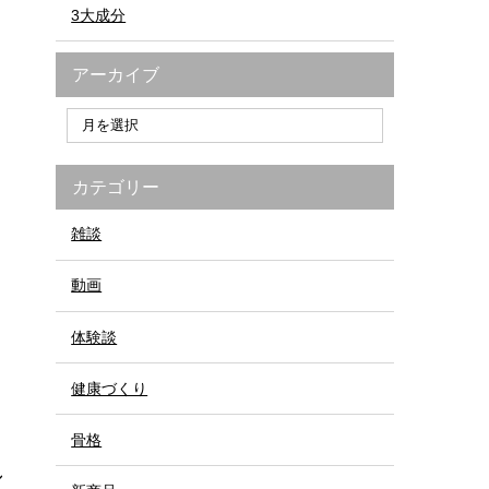
3大成分
アーカイブ
カテゴリー
雑談
動画
体験談
健康づくり
骨格
し